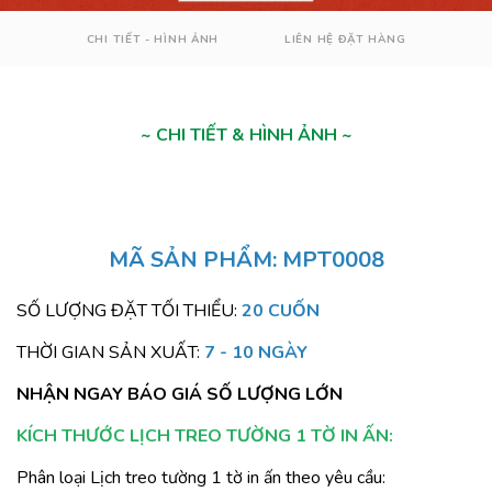
CHI TIẾT - HÌNH ẢNH
LIÊN HỆ ĐẶT HÀNG
~ CHI TIẾT & HÌNH ẢNH ~
MÃ SẢN PHẨM: MPT0008
SỐ LƯỢNG ĐẶT TỐI THIỂU: 
20 CUỐN
THỜI GIAN SẢN XUẤT: 
7 - 10 NGÀY
NHẬN NGAY BÁO GIÁ SỐ LƯỢNG LỚN
KÍCH THƯỚC LỊCH TREO TƯỜNG 1 TỜ IN ẤN:
Phân loại Lịch treo tường 1 tờ in ấn theo yêu cầu: