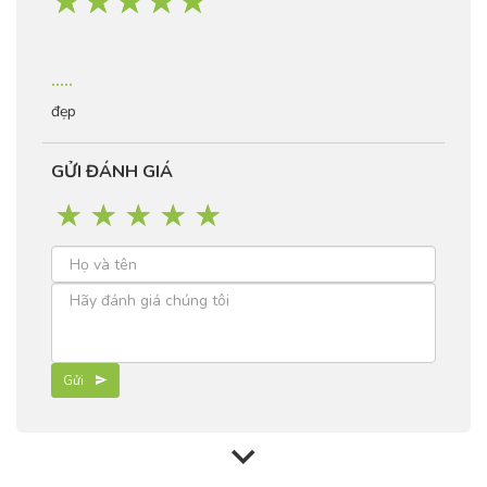
☆
☆
☆
☆
☆
.....
đẹp
GỬI ĐÁNH GIÁ
☆
☆
☆
☆
☆
Gửi