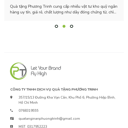
gân
Cách tạo cảm xúc tích cực qua món quà doanh nghiệp. Biến
ì
chúng không chỉ là một vật phẩm, mà còn là một câu
chuyện, một lời nhắn gửi chân thành?
CÔNG TY TNHH DỊCH VỤ QUÀ TẶNG PHƯƠNG TRINH
357/15/13 Đường Kha Vạn Cân, Khu Phố 6, Phường Hiệp Bình,
Hồ Chí Minh
0768319555
quatanginanphuongtrinh@gmail.com
MST: 0317952223