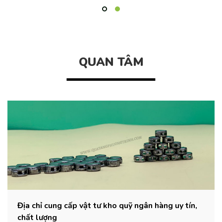
QUAN TÂM
,
[Tips] Cách tạo cảm xúc tích cực qua món quà
doanh nghiệp