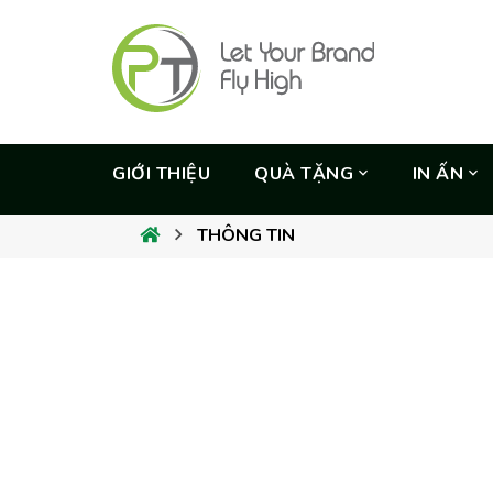
GIỚI THIỆU
QUÀ TẶNG
IN ẤN
THÔNG TIN