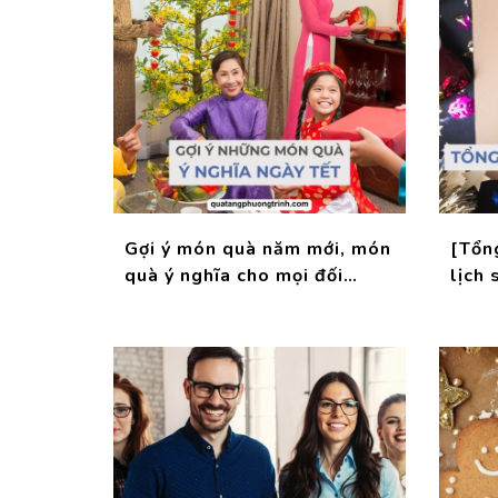
Gợi ý món quà năm mới, món
[Tổn
quà ý nghĩa cho mọi đối
lịch 
tượng!
nghĩa