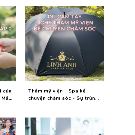
ì của
Thẩm mỹ viện - Spa kể
: Mấy
chuyện chăm sóc - Sự trùng
 nói
hợp dễ thương đến từ những
chiếc dù cầm tay