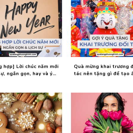
g hợp] Lời chúc năm mới
Quà mừng khai trương đ
sự, ngắn gọn, hay và ý
tác nên tặng gì để tạo 
!
tượng sâu sắc?