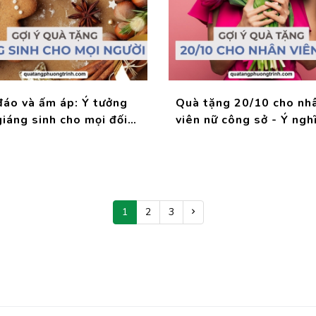
đáo và ấm áp: Ý tưởng
Quà tặng 20/10 cho nh
iáng sinh cho mọi đối
viên nữ công sở - Ý ngh
g!
thiết thực
1
2
3