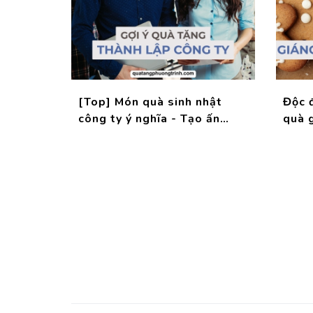
[Top] Món quà sinh nhật
Độc 
công ty ý nghĩa - Tạo ấn
quà g
tượng đặc biệt
tượn