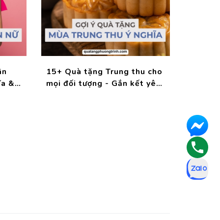
ân
15+ Quà tặng Trung thu cho
ĩa &
mọi đối tượng - Gắn kết yêu
thương!