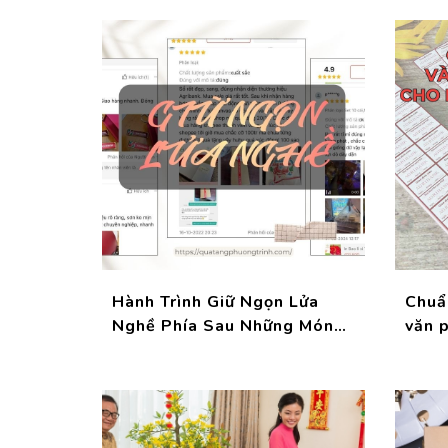
Hành Trình Giữ Ngọn Lửa
Chuẩn
Nghề Phía Sau Những Món
văn 
Quà Tặng Doanh Nghiệp
vận h
Chỉn Chu
doanh
nhỏ 