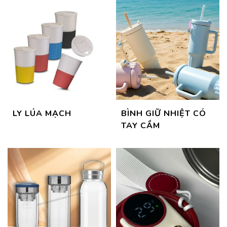
LY LÚA MẠCH
BÌNH GIỮ NHIỆT CÓ
TAY CẦM