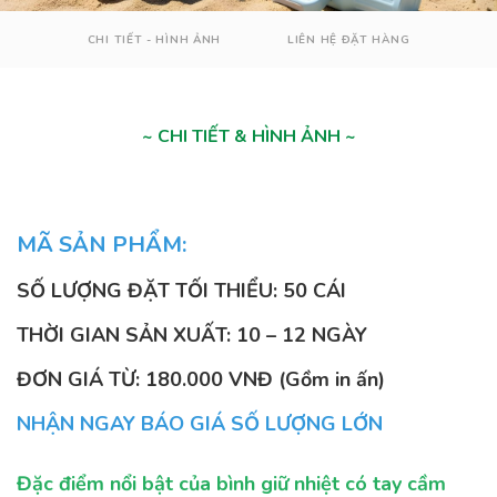
CHI TIẾT - HÌNH ẢNH
LIÊN HỆ ĐẶT HÀNG
~ CHI TIẾT & HÌNH ẢNH ~
MÃ SẢN PHẨM:
SỐ LƯỢNG ĐẶT TỐI THIỂU: 50 CÁI
THỜI GIAN SẢN XUẤT: 10 – 12 NGÀY
ĐƠN GIÁ TỪ: 180.000 VNĐ (Gồm in ấn)
NHẬN NGAY BÁO GIÁ SỐ LƯỢNG LỚN
Đặc điểm nổi bật của bình giữ nhiệt có tay cầm