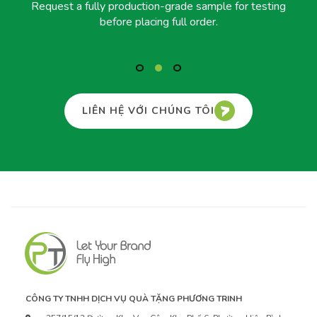
Request a fully production-grade sample for testing
before placing full order.
LIÊN HỆ VỚI CHÚNG TÔI
CÔNG TY TNHH DỊCH VỤ QUÀ TẶNG PHƯƠNG TRINH