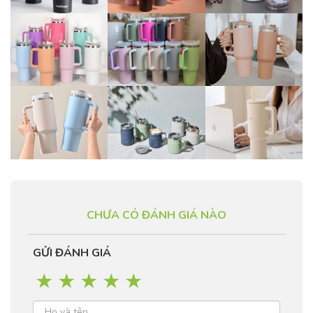
CHƯA CÓ ĐÁNH GIÁ NÀO
GỬI ĐÁNH GIÁ
☆
☆
☆
☆
☆