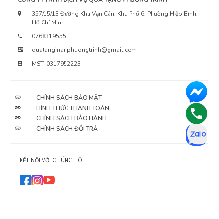
CÔNG TY TNHH DỊCH VỤ QUÀ TẶNG PHƯƠNG TRINH
357/15/13 Đường Kha Vạn Cân, Khu Phố 6, Phường Hiệp Bình,
Hồ Chí Minh
0768319555
quatanginanphuongtrinh@gmail.com
MST: 0317952223
CHÍNH SÁCH BẢO MẬT
HÌNH THỨC THANH TOÁN
CHÍNH SÁCH BẢO HÀNH
CHÍNH SÁCH ĐỔI TRẢ
KẾT NỐI VỚI CHÚNG TÔI
2026
© QuaTangPhuongTrinh sở hữu bản quyền nội dung.