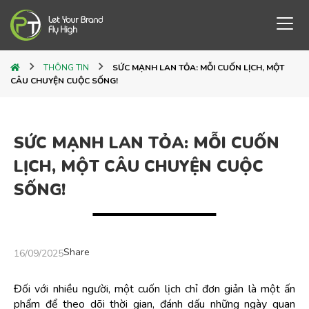
THÔNG TIN
SỨC MẠNH LAN TỎA: MỖI CUỐN LỊCH, MỘT
CÂU CHUYỆN CUỘC SỐNG!
SỨC MẠNH LAN TỎA: MỖI CUỐN
LỊCH, MỘT CÂU CHUYỆN CUỘC
SỐNG!
Share
16/09/2025
Đối với nhiều người, một cuốn lịch chỉ đơn giản là một ấn 
phẩm để theo dõi thời gian, đánh dấu những ngày quan 