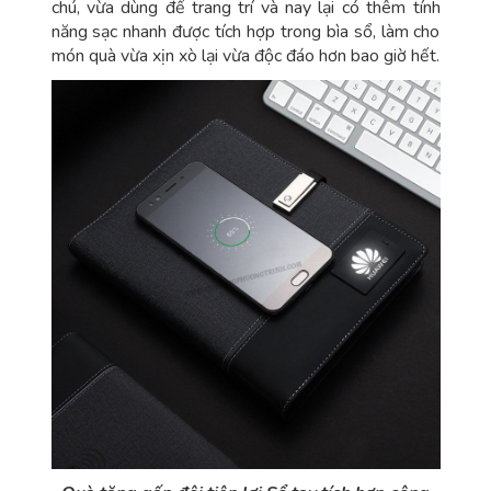
chú, vừa dùng để trang trí và nay lại có thêm tính
năng sạc nhanh được tích hợp trong bìa sổ, làm cho
món quà vừa xịn xò lại vừa độc đáo hơn bao giờ hết.