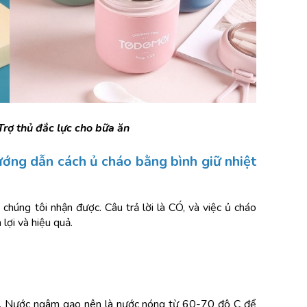
Trợ thủ đắc lực cho bữa ăn
ớng dẫn cách ủ cháo bằng bình giữ nhiệt 
húng tôi nhận được. Câu trả lời là CÓ, và việc ủ cháo 
lợi và hiệu quả.
. Nước ngâm gạo nên là nước nóng từ 60-70 độ C để 