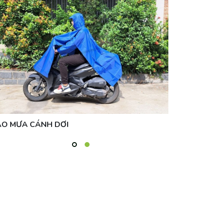
ÁO MƯA CÁNH DƠI
DÙ CẦM TA