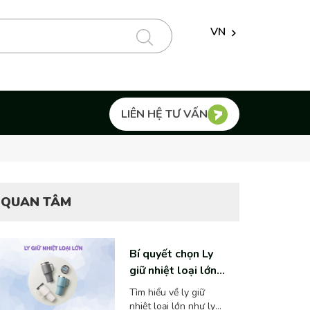
VN
LIÊN HỆ TƯ VẤN
QUAN TÂM
Bí quyết chọn Ly
giữ nhiệt loại lớn
(1L, 1.5L, 2L)
Tìm hiểu về ly giữ
chuẩn gu bạn!
nhiệt loại lớn như ly