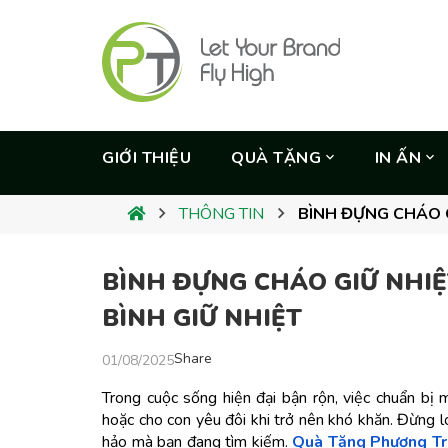
GIỚI THIỆU
QUÀ TẶNG
IN ẤN
THÔNG TIN
BÌNH ĐỰNG CHÁO G
BÌNH ĐỰNG CHÁO GIỮ NHI
BÌNH GIỮ NHIỆT
Share
01/08/2025
Trong cuộc sống hiện đại bận rộn, việc chuẩn bị 
hoặc cho con yêu đôi khi trở nên khó khăn. Đừng lo
hảo mà bạn đang tìm kiếm. 
Quà Tặng Phương Tr