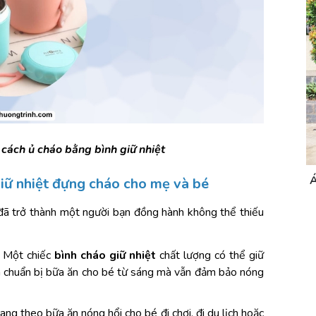
 cách ủ cháo bằng bình giữ nhiệt
DÙ CẦM TAY CÁN THẲNG
giữ nhiệt đựng cháo cho mẹ và bé
y đã trở thành một người bạn đồng hành không thể thiếu 
i. Một chiếc 
bình cháo giữ nhiệt
 chất lượng có thể giữ 
m chuẩn bị bữa ăn cho bé từ sáng mà vẫn đảm bảo nóng 
ng theo bữa ăn nóng hổi cho bé đi chơi, đi du lịch hoặc 