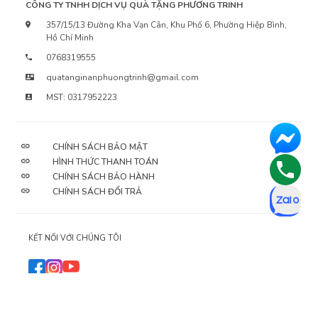
CÔNG TY TNHH DỊCH VỤ QUÀ TẶNG PHƯƠNG TRINH
357/15/13 Đường Kha Vạn Cân, Khu Phố 6, Phường Hiệp Bình,
Hồ Chí Minh
0768319555
quatanginanphuongtrinh@gmail.com
MST: 0317952223
CHÍNH SÁCH BẢO MẬT
HÌNH THỨC THANH TOÁN
CHÍNH SÁCH BẢO HÀNH
CHÍNH SÁCH ĐỔI TRẢ
KẾT NỐI VỚI CHÚNG TÔI
2026
© QuaTangPhuongTrinh sở hữu bản quyền nội dung.