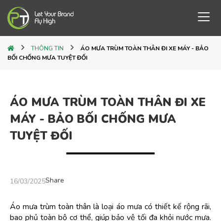
THÔNG TIN
ÁO MƯA TRÙM TOÀN THÂN ĐI XE MÁY - BẢO
BỐI CHỐNG MƯA TUYỆT ĐỐI
ÁO MƯA TRÙM TOÀN THÂN ĐI XE
MÁY - BẢO BỐI CHỐNG MƯA
TUYỆT ĐỐI
Share
16/03/2025
Áo mưa trùm toàn thân là loại áo mưa có thiết kế rộng rãi, 
bao phủ toàn bộ cơ thể, giúp bảo vệ tối đa khỏi nước mưa. 