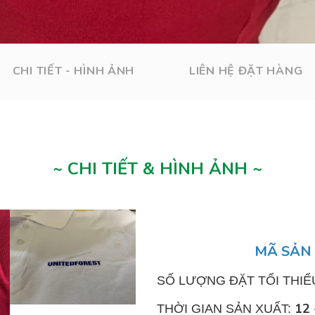
CHI TIẾT - HÌNH ẢNH
LIÊN HỆ ĐẶT HÀNG
~ CHI TIẾT & HÌNH ẢNH ~
MÃ SẢN
SỐ LƯỢNG ĐẶT TỐI THIỂ
12 
THỜI GIAN SẢN XUẤT: