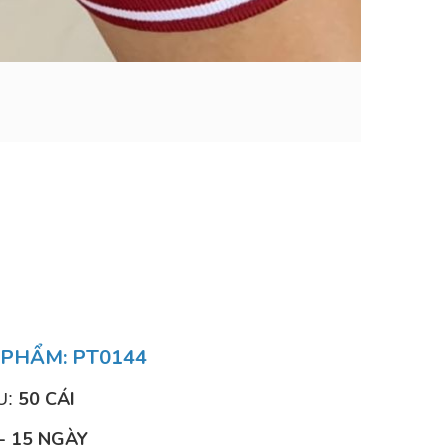
 PHẨM: PT0144
50 CÁI
U:
- 15 NGÀY