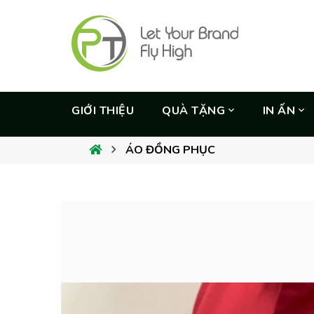
GIỚI THIỆU
QUÀ TẶNG
IN ẤN
ÁO ĐỒNG PHỤC