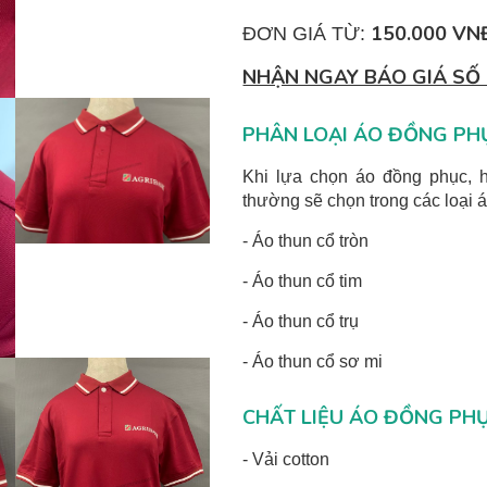
150.000 VNĐ
ĐƠN GIÁ TỪ:
NHẬN NGAY BÁO GIÁ SỐ
PHÂN LOẠI ÁO ĐỒNG PH
Khi lựa chọn áo đồng phục, h
thường sẽ chọn trong các loại 
- Áo thun cổ tròn
- Áo thun cổ tim
- Áo thun cổ trụ
- Áo thun cổ sơ mi
CHẤT LIỆU ÁO ĐỒNG PHỤ
- Vải cotton