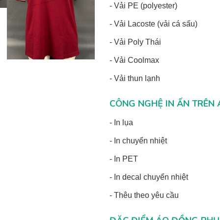
- Vải PE (polyester)
- Vải Lacoste (vải cá sấu)
- Vải Poly Thái
- Vải Coolmax
- Vải thun lạnh
CÔNG NGHỆ IN ẤN TRÊN 
- In lụa
- In chuyển nhiệt
- In PET
- In decal chuyển nhiệt
- Thêu theo yêu cầu