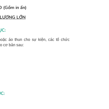
 (Gồm in ấn)
 LƯỢNG LỚN
ỤC:
oặc áo thun cho sự kiện, các tổ chức
áo cơ bản sau:
C: